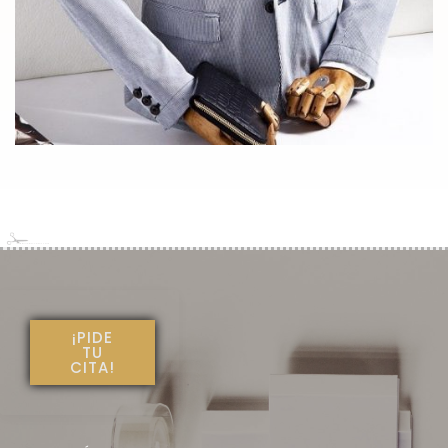
¡PIDE
TU
CITA!